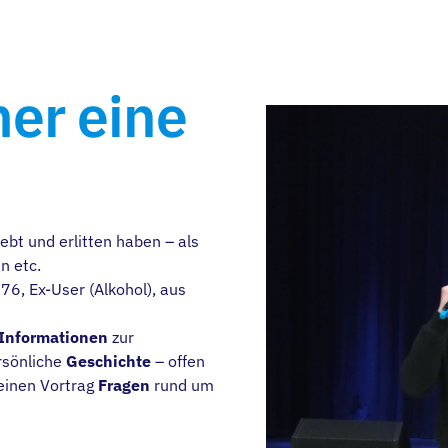
er eine
bt und erlitten haben – als
n etc.
76, Ex-User (Alkohol), aus
Informationen
zur
rsönliche
Geschichte
– offen
einen Vortrag
Fragen
rund um